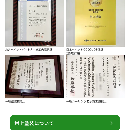
水谷ペイントパートナー施工店
認定証
日本ペイント GOOD JOB 保証
登録施工店
⁨⁩⁨⁩⁨⁩⁨⁩⁨⁩⁨⁩⁨⁩⁨⁩一級塗装技能士
一級シーリング防水施工技能士
村上塗装について