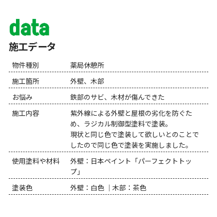
data
施工データ
物件種別
薬局休憩所
施工箇所
外壁、木部
お悩み
鉄部のサビ、木材が傷んできた
施工内容
紫外線による外壁と屋根の劣化を防ぐた
め、ラジカル制御型塗料で塗装。
現状と同じ色で塗装して欲しいとのことで
したので同じ色で塗装を実施しました。
使用塗料や材料
外壁：日本ペイント「パーフェクトトッ
プ」
塗装色
外壁：白色 ｜木部：茶色